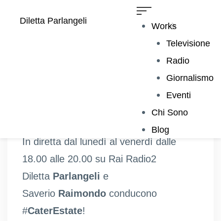
Diletta Parlangeli
Works
Televisione
Radio
Giornalismo
PROGRAMMA RADIOFONICO
Eventi
Chi Sono
Episodi completi su raiplaysound.it
Blog
In diretta dal lunedì al venerdì dalle
18.00 alle 20.00 su Rai Radio2
Diletta
Parlangeli
e
Saverio
Raimondo
conducono
#
CaterEstate
!