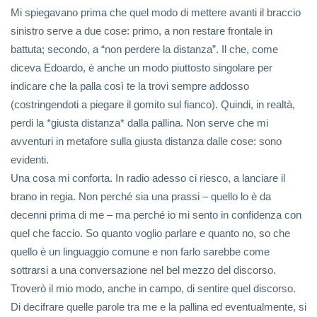
Mi spiegavano prima che quel modo di mettere avanti il braccio
sinistro serve a due cose: primo, a non restare frontale in
battuta; secondo, a “non perdere la distanza”. Il che, come
diceva Edoardo, è anche un modo piuttosto singolare per
indicare che la palla così te la trovi sempre addosso
(costringendoti a piegare il gomito sul fianco). Quindi, in realtà,
perdi la *giusta distanza* dalla pallina. Non serve che mi
avventuri in metafore sulla giusta distanza dalle cose: sono
evidenti.
Una cosa mi conforta. In radio adesso ci riesco, a lanciare il
brano in regia. Non perché sia una prassi – quello lo è da
decenni prima di me – ma perché io mi sento in confidenza con
quel che faccio. So quanto voglio parlare e quanto no, so che
quello è un linguaggio comune e non farlo sarebbe come
sottrarsi a una conversazione nel bel mezzo del discorso.
Troverò il mio modo, anche in campo, di sentire quel discorso.
Di decifrare quelle parole tra me e la pallina ed eventualmente, si