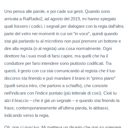
Uno pensa alle parole, e poi cade sui gesti. Quando sono
arrivata a RaiRadio2, ad agosto del 2019, mi hanno spiegato
quali fossero i codici, i segnali per dialogare con la regia dall’altra
parte del vetro nei momenti in cui sei “in voce”, quindi quando
stai già parlando tu al microfono non puoi premere un bottone e
dire alla regista (o al regista) una cosa normalmente. Ogni
direttore ha i suoi modi di farsi capire, ma quelli che ha il
conduttore per farsi intendere sono piuttosto codificati. Tra
questi, il gesto con cui stai comunicando al regista che il tuo
discorso sta finendo e può mandare il brano in “primo piano”
(quelli senza intro, che partono a schiaffo), che consiste
nell’indicare con l’indice puntato (più letterale di così). Cioè tu
alzi il braccio – che è già un segnale – e quando stai finendo la
frase, contemporaneamente all’ultima parola, lo abbassi,
indicando verso la regia.
Oh, non ci riuscivo. Mi metteva un disagio che non so spiegare.