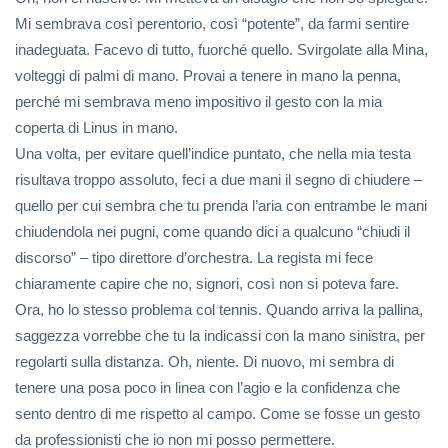
Mi sembrava così perentorio, così “potente”, da farmi sentire
inadeguata. Facevo di tutto, fuorché quello. Svirgolate alla Mina,
volteggi di palmi di mano. Provai a tenere in mano la penna,
perché mi sembrava meno impositivo il gesto con la mia
coperta di Linus in mano.
Una volta, per evitare quell’indice puntato, che nella mia testa
risultava troppo assoluto, feci a due mani il segno di chiudere –
quello per cui sembra che tu prenda l’aria con entrambe le mani
chiudendola nei pugni, come quando dici a qualcuno “chiudi il
discorso” – tipo direttore d’orchestra. La regista mi fece
chiaramente capire che no, signori, così non si poteva fare.
Ora, ho lo stesso problema col tennis. Quando arriva la pallina,
saggezza vorrebbe che tu la indicassi con la mano sinistra, per
regolarti sulla distanza. Oh, niente. Di nuovo, mi sembra di
tenere una posa poco in linea con l’agio e la confidenza che
sento dentro di me rispetto al campo. Come se fosse un gesto
da professionisti che io non mi posso permettere.